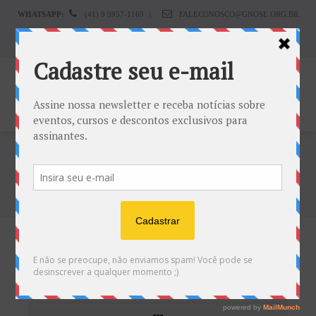
WHATSAPP:
(41) 9 9957-1169
|
FALECONOSCO@GNOSE.ORG.BR
Carrinho:
R$
0.00
Os Mistérios Sexuais da Gnose
Home
Blog
Os Mistérios Sexuais da Gnose
Próximo Post
Post Anterior