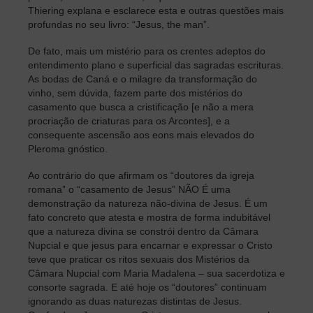
Thiering explana e esclarece esta e outras questões mais
profundas no seu livro: “Jesus, the man”.
De fato, mais um mistério para os crentes adeptos do
entendimento plano e superficial das sagradas escrituras.
As bodas de Caná e o milagre da transformação do
vinho, sem dúvida, fazem parte dos mistérios do
casamento que busca a cristificação [e não a mera
procriação de criaturas para os Arcontes], e a
consequente ascensão aos eons mais elevados do
Pleroma gnóstico.
Ao contrário do que afirmam os “doutores da igreja
romana” o “casamento de Jesus” NÃO É uma
demonstração da natureza não-divina de Jesus. É um
fato concreto que atesta e mostra de forma indubitável
que a natureza divina se constrói dentro da Câmara
Nupcial e que jesus para encarnar e expressar o Cristo
teve que praticar os ritos sexuais dos Mistérios da
Câmara Nupcial com Maria Madalena – sua sacerdotiza e
consorte sagrada. E até hoje os “doutores” continuam
ignorando as duas naturezas distintas de Jesus.