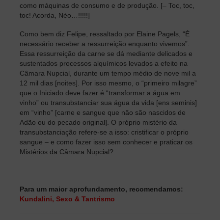
como máquinas de consumo e de produção. [– Toc, toc,
toc! Acorda, Néo…!!!!!]
Como bem diz Felipe, ressaltado por Elaine Pagels, “É
necessário receber a ressurreição enquanto vivemos”.
Essa ressurreição da carne se dá mediante delicados e
sustentados processos alquímicos levados a efeito na
Câmara Nupcial, durante um tempo médio de nove mil a
12 mil dias [noites]. Por isso mesmo, o “primeiro milagre”
que o Iniciado deve fazer é “transformar a água em
vinho” ou transubstanciar sua água da vida [ens seminis]
em “vinho” [carne e sangue que não são nascidos de
Adão ou do pecado original]. O próprio mistério da
transubstanciação refere-se a isso: cristificar o próprio
sangue – e como fazer isso sem conhecer e praticar os
Mistérios da Câmara Nupcial?
Para um maior aprofundamento, recomendamos:
Kundalini, Sexo & Tantrismo