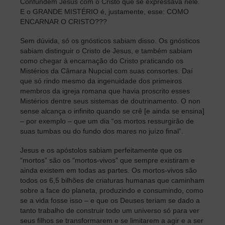
Confundem Jesus com o Cristo que se expressava nele.
E o GRANDE MISTÉRIO é, justamente, esse: COMO
ENCARNAR O CRISTO???
Sem dúvida, só os gnósticos sabiam disso. Os gnósticos
sabiam distinguir o Cristo de Jesus, e também sabiam
como chegar à encarnação do Cristo praticando os
Mistérios da Câmara Nupcial com suas consortes. Daí
que só rindo mesmo da ingenuidade dos primeiros
membros da igreja romana que havia proscrito esses
Mistérios dentre seus sistemas de doutrinamento. O non
sense alcança o infinito quando se crê [e ainda se ensina]
– por exemplo – que um dia “os mortos ressurgirão de
suas tumbas ou do fundo dos mares no juízo final”.
Jesus e os apóstolos sabiam perfeitamente que os
“mortos” são os “mortos-vivos” que sempre existiram e
ainda existem em todas as partes. Os mortos-vivos são
todos os 6,5 bilhões de criaturas humanas que caminham
sobre a face do planeta, produzindo e consumindo, como
se a vida fosse isso – e que os Deuses teriam se dado a
tanto trabalho de construir todo um universo só para ver
seus filhos se transformarem e se limitarem a agir e a ser