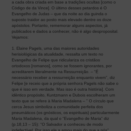
a cada obra criada em base a tradições ocultas [como o
Código de da Vince]. O último desses petardos é O
Evangelho de Judas – que da noite ao dia guinda o
suposto traidor ao posto mais elevado dentre os doze
apóstolos. Portanto, rememorar alguns aspectos, já
publicados e dados a conhecer, não é algo desproposital.
Vejamos:
1. Elaine Pagels, uma das maiores autoridades
herisiológicas da atualidade, ressalta um texto no
Evangelho de Felipe que ridiculariza os cristãos
ortodoxos [romanos], como se fossem ignorantes, por
acreditarem literalmente na Ressurreição. – “É
necessário receber a ressurreição enquanto vivem”, diz
Felipe [e receio que a própria senhora Pagels não sabe o
que é isso em verdade. Mas isso é outra história]. Com
idêntico propósito, Kuntzmann e Dubois escolheram um
texto que se refere à Maria Madalena – ” O círculo que
cerca Jesus simboliza a comunidade perfeita dos
pneumáticos (os gnósticos, os espirituais) particularmente
Maria Madalena, da qual o “Evangelho de Maria” diz
(p.18,13 – 15): “O Salvador a conheceu de modo
indefectível. Por isso ele a amou mais do que a nós”.