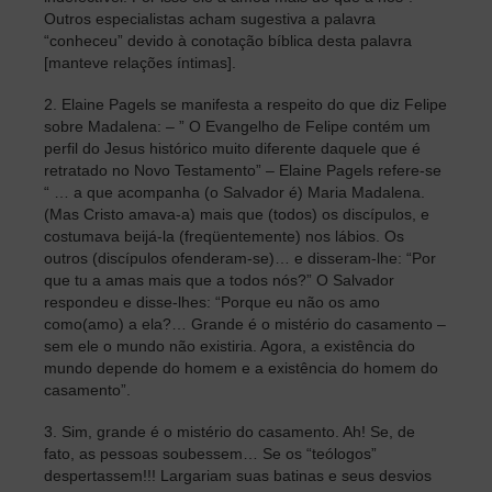
Outros especialistas acham sugestiva a palavra
“conheceu” devido à conotação bíblica desta palavra
[manteve relações íntimas].
2. Elaine Pagels se manifesta a respeito do que diz Felipe
sobre Madalena: – ” O Evangelho de Felipe contém um
perfil do Jesus histórico muito diferente daquele que é
retratado no Novo Testamento” – Elaine Pagels refere-se
“ … a que acompanha (o Salvador é) Maria Madalena.
(Mas Cristo amava-a) mais que (todos) os discípulos, e
costumava beijá-la (freqüentemente) nos lábios. Os
outros (discípulos ofenderam-se)… e disseram-lhe: “Por
que tu a amas mais que a todos nós?” O Salvador
respondeu e disse-lhes: “Porque eu não os amo
como(amo) a ela?… Grande é o mistério do casamento –
sem ele o mundo não existiria. Agora, a existência do
mundo depende do homem e a existência do homem do
casamento”.
3. Sim, grande é o mistério do casamento. Ah! Se, de
fato, as pessoas soubessem… Se os “teólogos”
despertassem!!! Largariam suas batinas e seus desvios