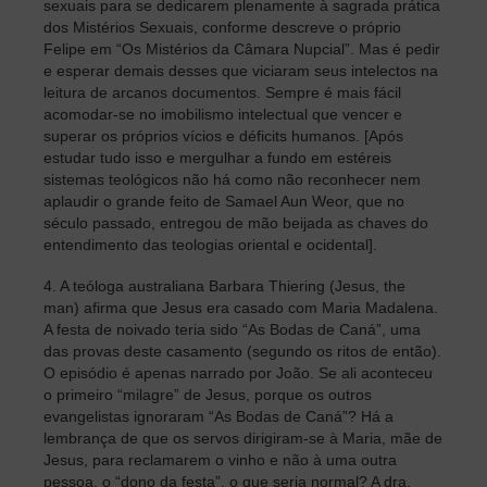
sexuais para se dedicarem plenamente à sagrada prática
dos Mistérios Sexuais, conforme descreve o próprio
Felipe em “Os Mistérios da Câmara Nupcial”. Mas é pedir
e esperar demais desses que viciaram seus intelectos na
leitura de arcanos documentos. Sempre é mais fácil
acomodar-se no imobilismo intelectual que vencer e
superar os próprios vícios e déficits humanos. [Após
estudar tudo isso e mergulhar a fundo em estéreis
sistemas teológicos não há como não reconhecer nem
aplaudir o grande feito de Samael Aun Weor, que no
século passado, entregou de mão beijada as chaves do
entendimento das teologias oriental e ocidental].
4. A teóloga australiana Barbara Thiering (Jesus, the
man) afirma que Jesus era casado com Maria Madalena.
A festa de noivado teria sido “As Bodas de Caná”, uma
das provas deste casamento (segundo os ritos de então).
O episódio é apenas narrado por João. Se ali aconteceu
o primeiro “milagre” de Jesus, porque os outros
evangelistas ignoraram “As Bodas de Caná”? Há a
lembrança de que os servos dirigiram-se à Maria, mãe de
Jesus, para reclamarem o vinho e não à uma outra
pessoa, o “dono da festa”, o que seria normal? A dra.