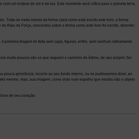
o com um eclipse do sol e da lua. Este momento será crítico para o planeta terra,
do. Trata-se nada menos da forma clara como está escrito este livro, a forma
 do Raio da Força, concordou sobre a forma como este livro foi escrito, dizendo:
A primeira tiragem foi feita sem capa, figuras, enfim, sem nenhum refinamento
agora muito poucos são os que seguem o caminho do Íntimo, de seu próprio Ser
 pouca ignorância; recorre ao seu fundo interno, ou se pudéssemos dizer, ao
bjeto mesmo, mas, sua imagem, como visto num espelho que mostra não o objeto
ícios de seu coração.