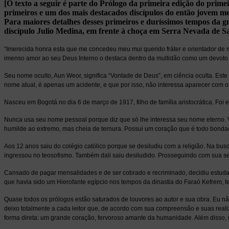
[O texto a seguir é parte do Prólogo da primeira edição do prime
primeiros e um dos mais destacados discípulos do então jovem m
Para maiores detalhes desses primeiros e duríssimos tempos da 
discípulo Julio Medina, em frente à choça em Serra Nevada de S
“Imerecida honra esta que me concedeu meu mui querido fráter e orientador de m
imenso amor ao seu Deus Interno o destaca dentro da multidão como um devoto co
Seu nome oculto, Aun Weor, significa “Vontade de Deus”, em ciência oculta. Es
nome atual, é apenas um acidente, e que por isso, não interessa aparecer com 
Nasceu em Bogotá no dia 6 de março de 1917, filho de família aristocrática. Foi
Nunca usa seu nome pessoal porque diz que só lhe interessa seu nome eterno. 
humilde ao extremo, mas cheia de ternura. Possui um coração que é todo bondad
Aos 12 anos saiu do colégio católico porque se desiludiu com a religião. Na busca
ingressou no teosofismo. Também dali saiu desiludido. Prosseguindo com sua se
Cansado de pagar mensalidades e de ser cobrado e recriminado, decidiu estuda
que havia sido um Hierofante egípcio nos tempos da dinastia do Faraó Kefrem, te
Quase todos os prólogos estão saturados de louvores ao autor e sua obra. Eu n
deixo totalmente a cada leitor que, de acordo com sua compreensão e suas real
forma direta: um grande coração, fervoroso amante da humanidade. Além disso, r