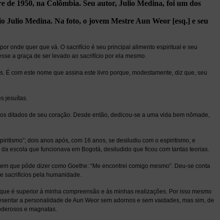
tre de 1950, na Colômbia. Seu autor, Julio Medina, foi um dos
o Julio Medina. Na foto, o jovem Mestre Aun Weor [esq.] e seu
onde quer que vá. O sacrifício é seu principal alimento espiritual e seu
sse a graça de ser levado ao sacrifício por ela mesmo.
s. É com este nome que assina este livro porque, modestamente, diz que, seu
s jesuítas.
 aos ditados de seu coração. Desde então, dedicou-se a uma vida bem nômade,
piritismo”; dois anos após, com 16 anos, se desiludiu com o espiritismo, e
da escola que funcionava em Bogotá, desiludido que ficou com tantas teorias.
ia em que pôde dizer como Goethe: “Me encontrei comigo mesmo”. Deu-se conta
de sacrifícios pela humanidade.
 o que é superior à minha compreensão e às minhas realizações. Por isso mesmo
presentar a personalidade de Aun Weor sem adornos e sem vaidades, mas sim, de
poderosos e magnatas.