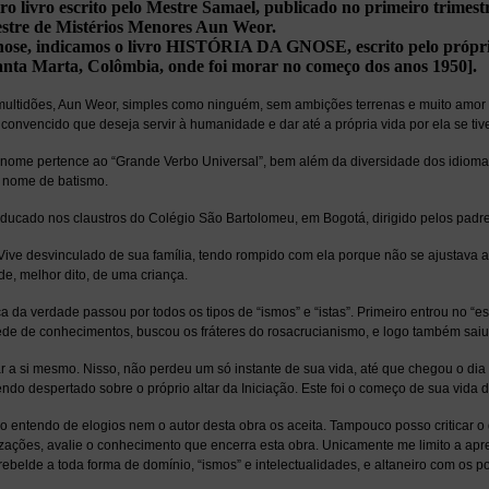
iro livro escrito pelo Mestre Samael, publicado no primeiro trimes
estre de Mistérios Menores Aun Weor.
gnose, indicamos o livro HISTÓRIA DA GNOSE, escrito pelo própri
anta Marta, Colômbia, onde foi morar no começo dos anos 1950].
ultidões, Aun Weor, simples como ninguém, sem ambições terrenas e muito amor por 
nvencido que deseja servir à humanidade e dar até a própria vida por ela se tive
te nome pertence ao “Grande Verbo Universal”, bem além da diversidade dos idioma
o nome de batismo.
 educado nos claustros do Colégio São Bartolomeu, em Bogotá, dirigido pelos padre
Vive desvinculado de sua família, tendo rompido com ela porque não se ajustava
e, melhor dito, de uma criança.
 da verdade passou por todos os tipos de “ismos” e “istas”. Primeiro entrou no “es
de de conhecimentos, buscou os fráteres do rosacrucianismo, e logo também saiu 
r a si mesmo. Nisso, não perdeu um só instante de sua vida, até que chegou o d
ndo despertado sobre o próprio altar da Iniciação. Este foi o começo de sua vida 
ão entendo de elogios nem o autor desta obra os aceita. Tampouco posso criticar
izações, avalie o conhecimento que encerra esta obra. Unicamente me limito a a
ebelde a toda forma de domínio, “ismos” e intelectualidades, e altaneiro com os 