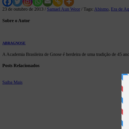
23 de outubro de 2013
/
Samael Aun Weor
/
Tags:
Abismo
,
Era de Aq
Sobre
o Autor
ABRAGNOSE
A Academia Brasileira de Gnose é herdeira de uma tradição de 45 ano
Posts
Relacionados
Saiba Mais