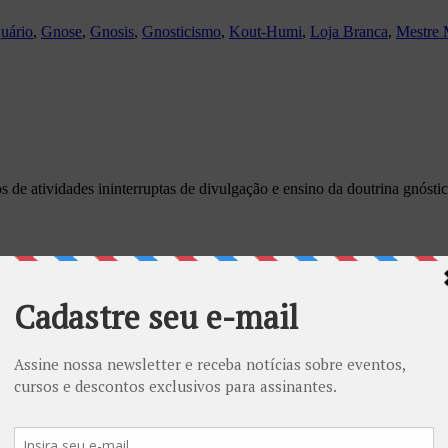
uário
,
Gnose
,
Gnosis
,
Gnosticismo
,
Kout-Humi
,
Loja Branca
,
Mestre 
s de atividades ininterruptas de divulgação e ensino da doutrina gnós