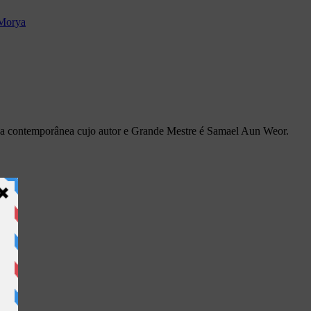
Morya
tica contemporânea cujo autor e Grande Mestre é Samael Aun Weor.