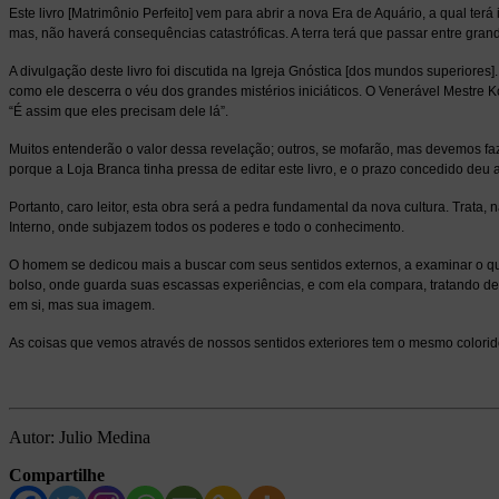
Este livro [Matrimônio Perfeito] vem para abrir a nova Era de Aquário, a qual ter
mas, não haverá consequências catastróficas. A terra terá que passar entre gra
A divulgação deste livro foi discutida na Igreja Gnóstica [dos mundos superiores
como ele descerra o véu dos grandes mistérios iniciáticos. O Venerável Mestre Ko
“É assim que eles precisam dele lá”.
Muitos entenderão o valor dessa revelação; outros, se mofarão, mas devemos faze
porque a Loja Branca tinha pressa de editar este livro, e o prazo concedido deu
Portanto, caro leitor, esta obra será a pedra fundamental da nova cultura. Tra
Interno, onde subjazem todos os poderes e todo o conhecimento.
O homem se dedicou mais a buscar com seus sentidos externos, a examinar o qu
bolso, onde guarda suas escassas experiências, e com ela compara, tratando d
em si, mas sua imagem.
As coisas que vemos através de nossos sentidos exteriores tem o mesmo colori
Autor: Julio Medina
Compartilhe