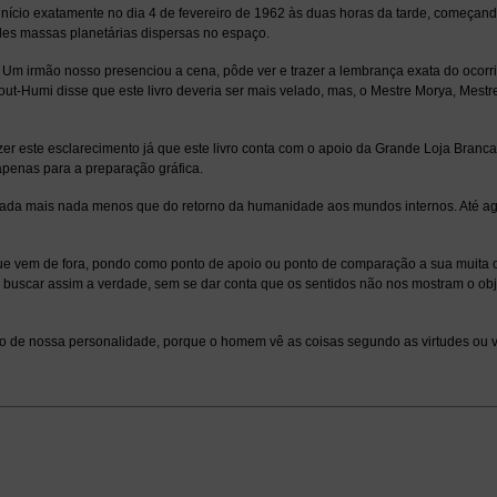
á início exatamente no dia 4 de fevereiro de 1962 às duas horas da tarde, começand
ndes massas planetárias dispersas no espaço.
]. Um irmão nosso presenciou a cena, pôde ver e trazer a lembrança exata do ocorri
ut-Humi disse que este livro deveria ser mais velado, mas, o Mestre Morya, Mestre
r este esclarecimento já que este livro conta com o apoio da Grande Loja Branca. 
 apenas para a preparação gráfica.
ta, nada mais nada menos que do retorno da humanidade aos mundos internos. Até 
e vem de fora, pondo como ponto de apoio ou ponto de comparação a sua muita ou
e buscar assim a verdade, sem se dar conta que os sentidos não nos mostram o o
do de nossa personalidade, porque o homem vê as coisas segundo as virtudes ou v