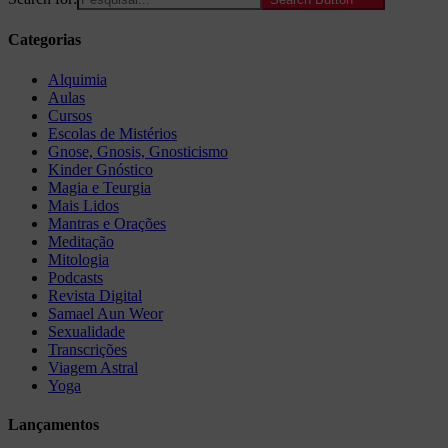
Categorias
Alquimia
Aulas
Cursos
Escolas de Mistérios
Gnose, Gnosis, Gnosticismo
Kinder Gnóstico
Magia e Teurgia
Mais Lidos
Mantras e Orações
Meditação
Mitologia
Podcasts
Revista Digital
Samael Aun Weor
Sexualidade
Transcrições
Viagem Astral
Yoga
Lançamentos