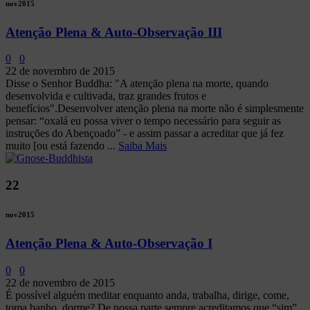
nov
2015
Atenção Plena & Auto-Observação III
0
0
22 de novembro de 2015
Disse o Senhor Buddha: "A atenção plena na morte, quando
desenvolvida e cultivada, traz grandes frutos e
benefícios".Desenvolver atenção plena na morte não é simplesmente
pensar: “oxalá eu possa viver o tempo necessário para seguir as
instruções do Abençoado” - e assim passar a acreditar que já fez
muito [ou está fazendo ...
Saiba Mais
22
nov
2015
Atenção Plena & Auto-Observação I
0
0
22 de novembro de 2015
É possível alguém meditar enquanto anda, trabalha, dirige, come,
toma banho, dorme? De nossa parte sempre acreditamos que “sim”.