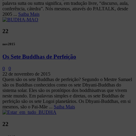
palavra sutta ou suttra significa, em tradução livre, “discurso, aula,
conferência, cátedra”. Nós mesmos, através do PALTALK, desde
2005 ...
Saiba Mais
22
nov
2015
Os Sete Buddhas de Perfeição
0
0
22 de novembro de 2015
Quem são os sete Buddhas de perfeição? Segundo o Mestre Samael
são os Buddhas conhecidos como os sete Dhyani-Buddhas do
sistema solar. Eles são os protótipos dos boddhisattvas que vivem
neste mundo. Em palavras simples e diretas, os sete Buddhas de
perfeição são os sete Logoi planetários. Os Dhyani-Buddhas, em si
mesmos, são o Pai-Mãe ...
Saiba Mais
22