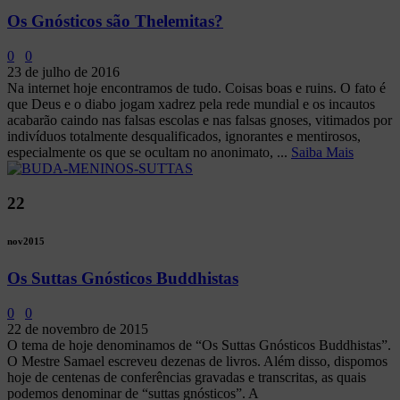
Os Gnósticos são Thelemitas?
0
0
23 de julho de 2016
Na internet hoje encontramos de tudo. Coisas boas e ruins. O fato é
que Deus e o diabo jogam xadrez pela rede mundial e os incautos
acabarão caindo nas falsas escolas e nas falsas gnoses, vitimados por
indivíduos totalmente desqualificados, ignorantes e mentirosos,
especialmente os que se ocultam no anonimato, ...
Saiba Mais
22
nov
2015
Os Suttas Gnósticos Buddhistas
0
0
22 de novembro de 2015
O tema de hoje denominamos de “Os Suttas Gnósticos Buddhistas”.
O Mestre Samael escreveu dezenas de livros. Além disso, dispomos
hoje de centenas de conferências gravadas e transcritas, as quais
podemos denominar de “suttas gnósticos”. A