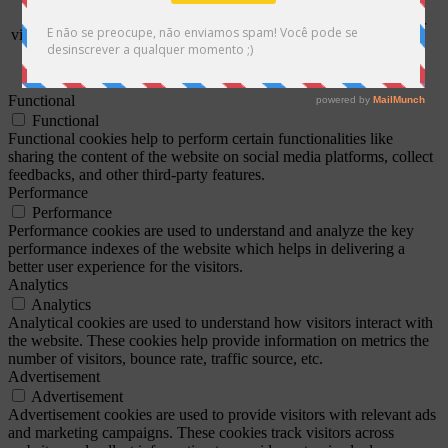
Cookie Consent plugin and is
11
used to store whether or not user
viewed_cookie_policy
months
has consented to the use of
cookies. It does not store any
personal data.
Functional
Functional
Functional cookies help to perform certain functionalities like
sharing the content of the website on social media platforms, collect
feedbacks, and other third-party features.
Performance
Performance
Performance cookies are used to understand and analyze the key
performance indexes of the website which helps in delivering a
better user experience for the visitors.
Analytics
Analytics
Analytical cookies are used to understand how visitors interact with
the website. These cookies help provide information on metrics the
number of visitors, bounce rate, traffic source, etc.
Advertisement
Advertisement
Advertisement cookies are used to provide visitors with relevant ads
and marketing campaigns. These cookies track visitors across