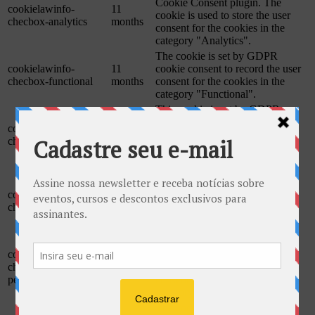
Cookie Consent plugin. The
cookielawinfo-
11
cookie is used to store the user
checbox-analytics
months
consent for the cookies in the
category "Analytics".
The cookie is set by GDPR
cookielawinfo-
11
cookie consent to record the user
checbox-functional
months
consent for the cookies in the
category "Functional".
This cookie is set by GDPR
Cookie Consent plugin. The
cookielawinfo-
11
cookie is used to store the user
checbox-others
months
consent for the cookies in the
category "Other.
This cookie is set by GDPR
Cookie Consent plugin. The
cookielawinfo-
11
cookies is used to store the user
checkbox-necessary
months
consent for the cookies in the
category "Necessary".
This cookie is set by GDPR
cookielawinfo-
Cookie Consent plugin. The
11
checkbox-
cookie is used to store the user
months
performance
consent for the cookies in the
category "Performance".
The cookie is set by the GDPR