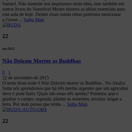
Samael. Não somente nos inspiramos nesta obra, mas também em
outros livros do Venerável Mestre tiramos as idéias essenciais para
esta aula de hoje. Dentre essas outras obras podemos mencionar
a Gnose ...
Saiba Mais
22
nov
2015
Não Deixem Morrer os Buddhas
0
1
22 de novembro de 2015
O tema desta noite é Não Deixem morrer os Buddhas . No Akaíca
Sutta nós aprendemos que há três tarefas urgentes que um agricultor
deve e pode fazer. Quais são essas três tarefas? Primeira: arar e
gradear o campo; segunda: plantar as sementes; terceira: irrigar a
terra. Por mais pressa que tenha ...
Saiba Mais
22