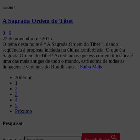
nov
2015
A Sagrada Ordem do Tibet
0
0
22 de novembro de 2015
O tema desta noite é “ A Sagrada Ordem do Tibet ”, dando
seqüência à proposta iniciada na última conferência. O que é a
Sagrada Ordem do Tibet? Acreditamos que essa ordem iniciática é
uma das mais antigas de todo o mundo, está acima de todas as
linhagens e vertentes do Buddhismo ...
Saiba Mais
Anterior
1
2
3
4
5
Próximo
Pesquisar
Search for:
Search Button