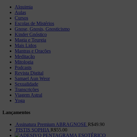
Alquimia
Aulas
Cursos
Escolas de Mistérios
Gnose, Gnosis, Gnosticismo
Kinder Gnóstico
Magia e Teurgia
Mais Lidos
Mantras e Orações
Meditação
Mitologia
Podcasts
Revista Digital
Samael Aun Weor
Sexualidade
Transcrições
Viagem Astral
Yoga
Lançamentos
Assinatura Premium ABRAGNOSE
R$
49.90
PISTIS SOPHIA
R$
55.00