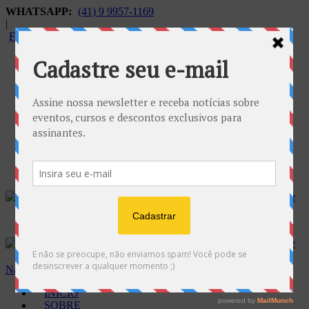
WHATSAPP:
(41) 9 9957-1169
|
FALECONOSCO@GNOSE.ORG.BR
Carrinho:
R$
0.00
Navegação
INÍCIO
SOBRE