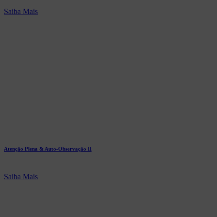
Saiba Mais
Atenção Plena & Auto-Observação II
Saiba Mais