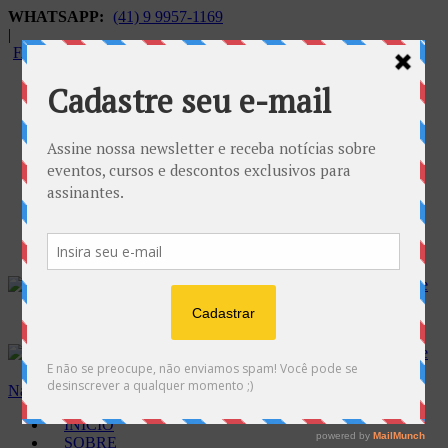
WHATSAPP:
(41) 9 9957-1169
|
FALECONOSCO@GNOSE.ORG.BR
Carrinho:
R$
0.00
Navegação
INÍCIO
SOBRE