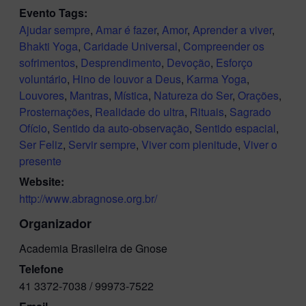
Evento Tags:
Ajudar sempre
,
Amar é fazer
,
Amor
,
Aprender a viver
,
Bhakti Yoga
,
Caridade Universal
,
Compreender os
sofrimentos
,
Desprendimento
,
Devoção
,
Esforço
voluntário
,
Hino de louvor a Deus
,
Karma Yoga
,
Louvores
,
Mantras
,
Mística
,
Natureza do Ser
,
Orações
,
Prosternações
,
Realidade do ultra
,
Rituais
,
Sagrado
Ofício
,
Sentido da auto-observação
,
Sentido espacial
,
Ser Feliz
,
Servir sempre
,
Viver com plenitude
,
Viver o
presente
Website:
http://www.abragnose.org.br/
Organizador
Academia Brasileira de Gnose
Telefone
41 3372-7038 / 99973-7522