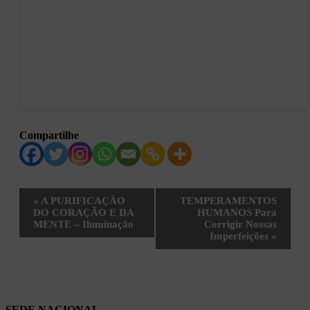
Compartilhe
Evento
«
A PURIFICAÇÃO
TEMPERAMENTOS
Navegação
DO CORAÇÃO E DA
HUMANOS Para
MENTE – Iluminação
Corrigir Nossas
Imperfeições
»
SEDE NACIONAL