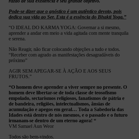
razão de sua existência e seu grande objetivo.
Pode-se dizer que o gnóstico é um autêntico devoto, pois
dedica sua vida ao Ser. Esta é a essência do
Bhakti
Yoga.”
“O IDEAL DO KARMA YOGA: Governar a si mesmo,
aprender a andar em meio a vida agitada com mente tranquila
e serena.
Não Reagir, não ficar colocando objeções a tudo e todos.
“Receber com agrado as manifestações desagradáveis do
próximo”
AGIR SEM APEGAR-SE À AÇÃO E AOS SEUS
FRUTOS.”
“O homem deve aprender a viver sempre no presente. O
homem deve libertar-se de toda classe de teosofismo
empolado, sectarismos religiosos, fanatismos de pátria e
de bandeira, religiões, intelectualismos, ânsias de
acumulação e apegos em geral… Toda a Sabedoria das
Idades está dentro de nós mesmos, e o passado e o futuro
irmanam-se dentro de um eterno agora! “
VM Samael Aun Weor
Todos são bem-vindos.