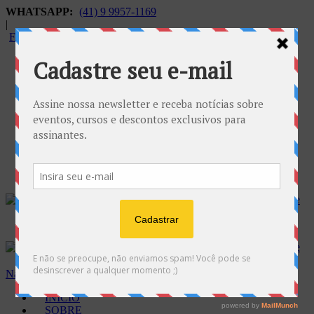
WHATSAPP:
(41) 9 9957-1169
|
FALECONOSCO@GNOSE.ORG.BR
Carrinho:
R$
0.00
Navegação
INÍCIO
SOBRE