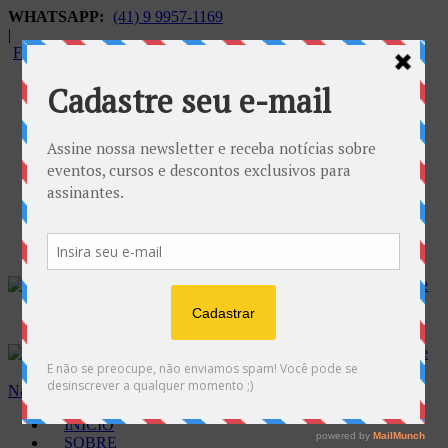
WHATSAPP:
(41) 9 9957-1169
|
FALECONOSCO@GNOSE.ORG.BR
Carrinho:
R$
0.00
Navegação
INÍCIO
SOBRE