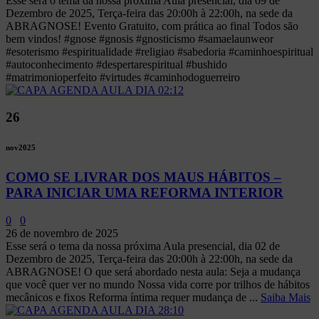
Esse será o tema da nossa próxima Aula presencial, dia 09 de
Dezembro de 2025, Terça-feira das 20:00h à 22:00h, na sede da
ABRAGNOSE! Evento Gratuito, com prática ao final Todos são
bem vindos! #gnose #gnosis #gnosticismo #samaelaunweor
#esoterismo #espiritualidade #religiao #sabedoria #caminhoespiritual
#autoconhecimento #despertarespiritual #bushido
#matrimonioperfeito #virtudes #caminhodoguerreiro
26
nov
2025
COMO SE LIVRAR DOS MAUS HÁBITOS –
PARA INICIAR UMA REFORMA INTERIOR
0
0
26 de novembro de 2025
Esse será o tema da nossa próxima Aula presencial, dia 02 de
Dezembro de 2025, Terça-feira das 20:00h à 22:00h, na sede da
ABRAGNOSE! O que será abordado nesta aula: Seja a mudança
que você quer ver no mundo Nossa vida corre por trilhos de hábitos
mecânicos e fixos Reforma íntima requer mudança de ...
Saiba Mais