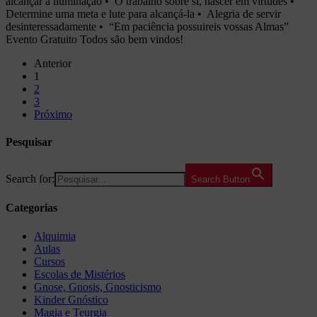
alcançar a iluminação •⁠ ⁠O trabalho sobre si, nascer em virtudes •⁠
⁠Determine uma meta e lute para alcançá-la •⁠ ⁠Alegria de servir
desinteressadamente •⁠ ⁠“Em paciência possuireis vossas Almas”
Evento Gratuito Todos são bem vindos!
Anterior
1
2
3
Próximo
Pesquisar
Search for:
Search Button
Categorias
Alquimia
Aulas
Cursos
Escolas de Mistérios
Gnose, Gnosis, Gnosticismo
Kinder Gnóstico
Magia e Teurgia