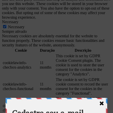
you use this website. These cookies will be stored in your browser
only with your consent. You also have the option to opt-out of these
cookies. But opting out of some of these cookies may affect your
browsing experience.
Necessary
Necessary
Sempre ativado
Necessary cookies are absolutely essential for the website to
function properly. These cookies ensure basic functionalities and
security features of the website, anonymously.
Cookie
Duração
Descrição
This cookie is set by GDPR
Cookie Consent plugin. The
cookielawinfo-
11
cookie is used to store the user
checbox-analytics
months
consent for the cookies in the
category "Analytics".
The cookie is set by GDPR
cookielawinfo-
11
cookie consent to record the user
checbox-functional
months
consent for the cookies in the
category "Functional".
This cookie is set by GDPR
Cookie Consent plugin. The
cookielawinfo-
11
cookie is used to store the user
checbox-others
months
consent for the cookies in the