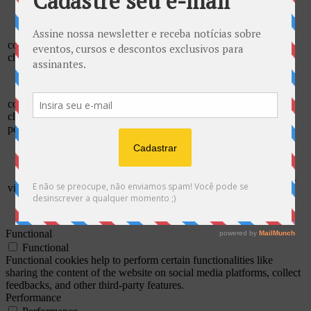
category "Other.
This cookie is set by GDPR
Cookie Consent plugin. The
cookielawinfo-
11
cookies is used to store the user
checkbox-necessary
months
consent for the cookies in the
category "Necessary".
This cookie is set by GDPR
cookielawinfo-
Cookie Consent plugin. The
11
checkbox-
cookie is used to store the user
months
performance
consent for the cookies in the
category "Performance".
The cookie is set by the GDPR
Cookie Consent plugin and is
11
used to store whether or not user
viewed_cookie_policy
months
has consented to the use of
cookies. It does not store any
personal data.
Functional
Functional
Functional cookies help to perform certain functionalities like
sharing the content of the website on social media platforms, collect
feedbacks, and other third-party features.
Performance