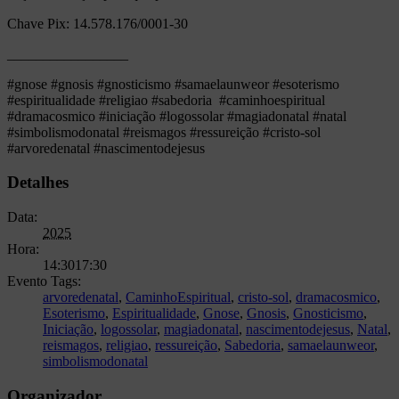
Chave Pix: 14.578.176/0001-30
_________________
#gnose #gnosis #gnosticismo #samaelaunweor #esoterismo
#espiritualidade #religiao #sabedoria #caminhoespiritual
#dramacosmico #iniciação #logossolar #magiadonatal #natal
#simbolismodonatal #reismagos #ressureição #cristo-sol
#arvoredenatal #nascimentodejesus
Detalhes
Data:
2025
Hora:
14:3017:30
Evento Tags:
arvoredenatal
,
CaminhoEspiritual
,
cristo-sol
,
dramacosmico
,
Esoterismo
,
Espiritualidade
,
Gnose
,
Gnosis
,
Gnosticismo
,
Iniciação
,
logossolar
,
magiadonatal
,
nascimentodejesus
,
Natal
,
reismagos
,
religiao
,
ressureição
,
Sabedoria
,
samaelaunweor
,
simbolismodonatal
Organizador