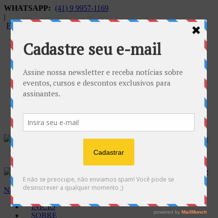
WHATSAPP:
(41) 9 9957-1169
|
FALECONOSCO@GNOSE.ORG.BR
Carrinho:
R$
0.00
Navegação
INÍCIO
SOBRE