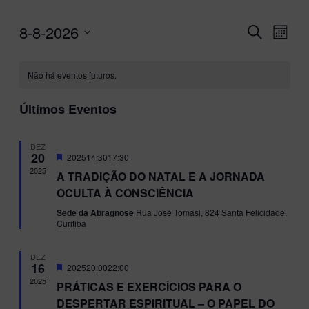
8-8-2026
Pesquisa
Nave
Procurar
Mês
eventos
do
e
Selecione
visua
a
navegaçã
Even
data.
Não há eventos futuros.
de
visuais
Últimos Eventos
de
Eventos
DEZ
20
Destacado
202514:30
17:30
2025
A TRADIÇÃO DO NATAL E A JORNADA
OCULTA À CONSCIÊNCIA
Sede da Abragnose
Rua José Tomasi, 824 Santa Felicidade,
Curitiba
DEZ
16
Destacado
202520:00
22:00
2025
PRÁTICAS E EXERCÍCIOS PARA O
DESPERTAR ESPIRITUAL – O PAPEL DO