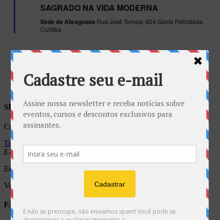
SAGRADO NA VIDA MODERNA
Sede da Abragnose
Rua José Tomasi, 824 Santa Felicidade,
Curitiba
SEDE NACIONAL
Curitiba – Correspondências e Visitas:
Telefone / WhatsAPP (41) 3372-7038 | 9 9957-1169
E-mail
:
faleconosco@gnose.org.br
Endereço: Rua José Tomasi, 824 – Santa Felicidade – Curitiba
Veja como chegar:
Clique Aqui
FALE CONOSCO