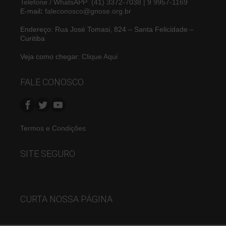
Telefone / WhatsAPP (41) 3372-7038 | 9 9957-1169
E-mail
:
faleconosco@gnose.org.br
Endereço: Rua José Tomasi, 824 – Santa Felicidade –
Curitiba
Veja como chegar:
Clique Aqui
FALE CONOSCO
Termos e Condições
SITE SEGURO
CURTA NOSSA PÁGINA