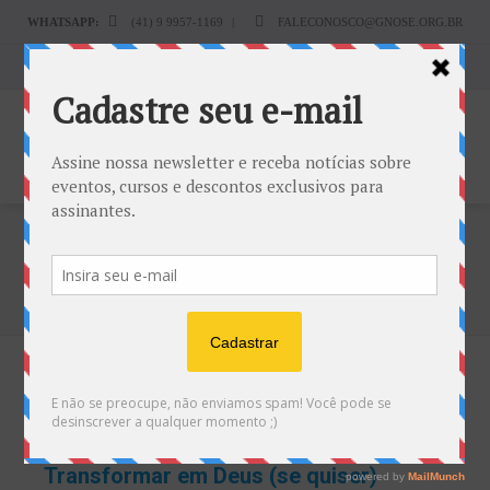
WHATSAPP:
(41) 9 9957-1169
|
FALECONOSCO@GNOSE.ORG.BR
Carrinho:
R$
0.00
Tag: Sentidos Ocultos
Home
Sentidos Ocultos
A EVOLUÇÃO ESPIRITUAL POSSÍVEL
DO HOMEM – O Ser Humano pode se
Transformar em Deus (se quiser)