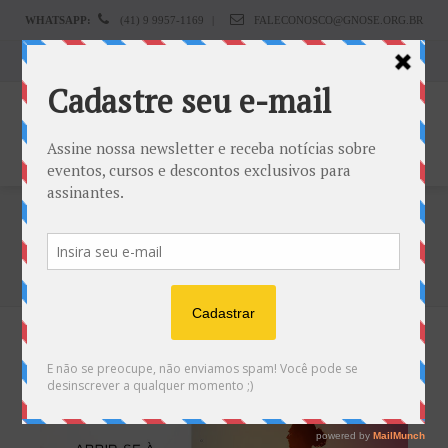
WHATSAPP:
(41) 9 9957-1169
|
FALECONOSCO@GNOSE.ORG.BR
Carrinho:
R$
0.00
Tag: Paz
Home
Paz