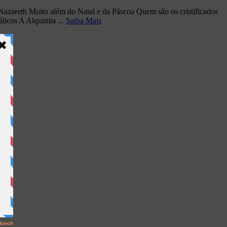
Nazareth Muito além do Natal e da Páscoa Quem são os cristificados
álicos A Alquimia ...
Saiba Mais