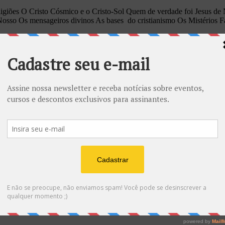
igiões O Cristo Cósmico e o Cristo-Sol Quem de verdade foi Jesus de 
 Nosso Os mensageiros divinos As bases do cristianismo Os Mistérios F