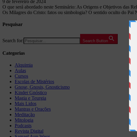
9 de fevereiro de 2024
O que será abordado neste Seminário: As Origens e Objetivos das Rel
Os Milagres do Cristo: fatos ou simbologia? O sentido oculto do Pai
Pesquisar
Search for:
Search Button
Categorias
Alquimia
Aulas
Cursos
Escolas de Mistérios
Gnose, Gnosis, Gnosticismo
Kinder Gnóstico
Magia e Teurgia
Mais Lidos
Mantras e Orações
Meditação
Mitologia
Podcasts
Revista Digital
Samael Aun Weor