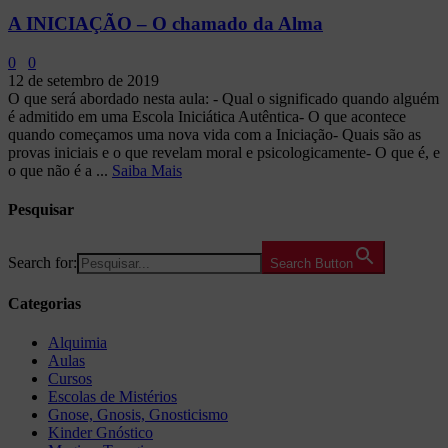
A INICIAÇÃO – O chamado da Alma
0
0
12 de setembro de 2019
O que será abordado nesta aula: - Qual o significado quando alguém
é admitido em uma Escola Iniciática Autêntica- O que acontece
quando começamos uma nova vida com a Iniciação- Quais são as
provas iniciais e o que revelam moral e psicologicamente- O que é, e
o que não é a ...
Saiba Mais
Pesquisar
Search for:
Search Button
Categorias
Alquimia
Aulas
Cursos
Escolas de Mistérios
Gnose, Gnosis, Gnosticismo
Kinder Gnóstico