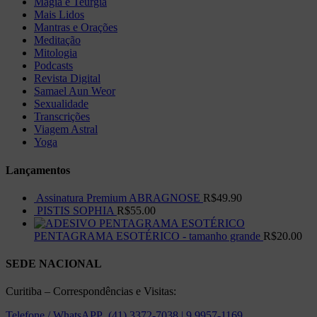
Magia e Teurgia
Mais Lidos
Mantras e Orações
Meditação
Mitologia
Podcasts
Revista Digital
Samael Aun Weor
Sexualidade
Transcrições
Viagem Astral
Yoga
Lançamentos
Assinatura Premium ABRAGNOSE
R$
49.90
PISTIS SOPHIA
R$
55.00
PENTAGRAMA ESOTÉRICO - tamanho grande
R$
20.00
SEDE NACIONAL
Curitiba – Correspondências e Visitas:
Telefone / WhatsAPP (41) 3372-7038 | 9 9957-1169