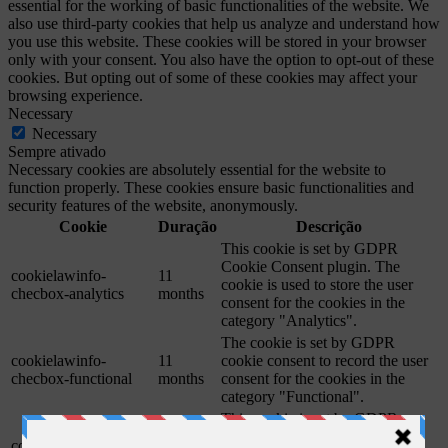
essential for the working of basic functionalities of the website. We
also use third-party cookies that help us analyze and understand how
you use this website. These cookies will be stored in your browser
only with your consent. You also have the option to opt-out of these
cookies. But opting out of some of these cookies may affect your
browsing experience.
Necessary
Necessary
Sempre ativado
Necessary cookies are absolutely essential for the website to
function properly. These cookies ensure basic functionalities and
security features of the website, anonymously.
Cookie
Duração
Descrição
This cookie is set by GDPR
Cookie Consent plugin. The
cookielawinfo-
11
cookie is used to store the user
checbox-analytics
months
consent for the cookies in the
category "Analytics".
The cookie is set by GDPR
cookielawinfo-
11
cookie consent to record the user
checbox-functional
months
consent for the cookies in the
category "Functional".
This cookie is set by GDPR
Cookie Consent plugin. The
cookielawinfo-
11