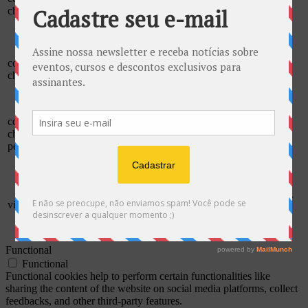
cookie is used to store the user
checbox-others
months
consent for the cookies in the
category "Other.
This cookie is set by GDPR
Cookie Consent plugin. The
cookielawinfo-
11
cookies is used to store the user
checkbox-necessary
months
consent for the cookies in the
category "Necessary".
This cookie is set by GDPR
cookielawinfo-
Cookie Consent plugin. The
11
checkbox-
cookie is used to store the user
months
performance
consent for the cookies in the
category "Performance".
The cookie is set by the GDPR
Cookie Consent plugin and is
11
used to store whether or not user
viewed_cookie_policy
months
has consented to the use of
cookies. It does not store any
personal data.
Functional
Functional
Functional cookies help to perform certain functionalities like
sharing the content of the website on social media platforms, collect
feedbacks, and other third-party features.