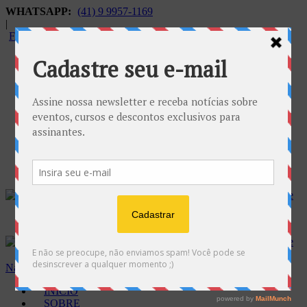
WHATSAPP:
(41) 9 9957-1169
|
FALECONOSCO@GNOSE.ORG.BR
Carrinho:
R$
0.00
Navegação
INÍCIO
SOBRE