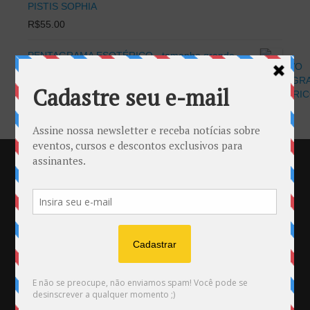
PISTIS SOPHIA
R$
55.00
PENTAGRAMA ESOTÉRICO - tamanho grande
R$
20.00
SEDE NACIONAL
Curitiba – Correspondências e Visitas:
Telefone / WhatsAPP (41) 3372-7038 | 9 9957-1169
E-mail
:
faleconosco@gnose.org.br
Endereço: Rua José Tomasi, 824 – Santa Felicidade –
Curitiba
Veja como chegar:
Clique Aqui