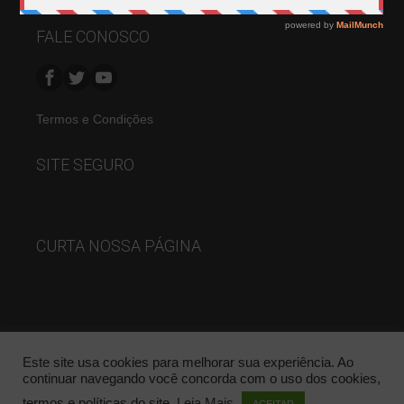
FALE CONOSCO
Termos e Condições
SITE SEGURO
CURTA NOSSA PÁGINA
Este site usa cookies para melhorar sua experiência. Ao
continuar navegando você concorda com o uso dos cookies,
termos e políticas do site.
Leia Mais