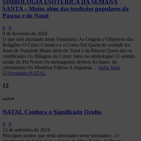
SIMBOLOGIA ESOTÉRICA DA SEMANA
SANTA – Muito além das tradições populares da
Páscoa e do Natal
0
0
9 de fevereiro de 2024
O que será abordado neste Seminário: As Origens e Objetivos das
Religiões O Cristo Cósmico e o Cristo-Sol Quem de verdade foi
Jesus de Nazareth Muito além do Natal e da Páscoa Quem são os
cristificados Os Milagres do Cristo: fatos ou simbologia? O sentido
oculto do Pai Nosso Os mensageiros divinos As bases do
cristianismo Os Mistérios Fálicos A Alquimia ...
Saiba Mais
12
set
2019
NATAL Conheça o Significado Oculto
0
0
12 de setembro de 2019
Principais pontos que serão abordados neste seminário: - O