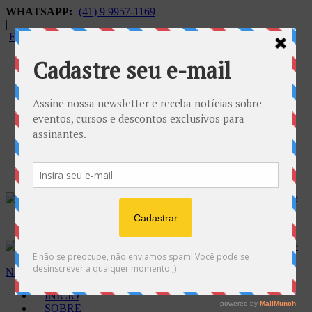
WHATSAPP:
(41) 9 9957-1169
|
FALECONOSCO@GNOSE.ORG.BR
Carrinho:
R$
0.00
Navegação
INÍCIO
SOBRE