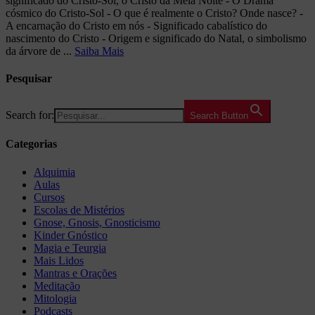
significado do Cristo-Sol, o Cristo da Meia Noite - O Drama
cósmico do Cristo-Sol - O que é realmente o Cristo? Onde nasce? -
A encarnação do Cristo em nós - Significado cabalístico do
nascimento do Cristo - Origem e significado do Natal, o simbolismo
da árvore de ...
Saiba Mais
Pesquisar
Search for:
Search Button
Categorias
Alquimia
Aulas
Cursos
Escolas de Mistérios
Gnose, Gnosis, Gnosticismo
Kinder Gnóstico
Magia e Teurgia
Mais Lidos
Mantras e Orações
Meditação
Mitologia
Podcasts