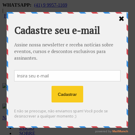
WHATSAPP:
(41) 9 9957-1169
|
FALECONOSCO@GNOSE.ORG.BR
Carrinho:
R$
0.00
Navegação
INÍCIO
SOBRE