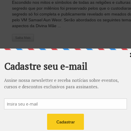
Escondido nos mitos e símbolos de todas as religiões e cultura
segredo que por milênios foi preservado pelos que o custodiara
segredo só foi completa e publicamente revelado em meados d
pelo VM Samael Aun Weor. Serão abordados os seguintes temas
aspectos da Divina Mãe ...
Saiba Mais
A PRÁTICA DA MAGIA BRANCA e a prepara
mago
18 de janeiro de 2019
0
Principais pontos abordados neste seminário MÓDULO I: O Q
MÓDULO II: ORIGENS DA MAGIA MÓDULO III: SIMBOLOGIA E
FENOMENOLOGIA MÓDULO IV: A MAGIA COMO CIÊNCIA UNI
MÓDULO V: A PREPARAÇÃO DO MAGO MÓDULO VI: A SIMBO
GNÓSTICA MÓDULO VII: LIMPEZA, CONJURAÇÕES, INVOCA
EXORCISMOS: MÓDULO VIII: A PRÁTICA DA MAGIA BRANCA :
ASTROTEURGIA “Se o Cristo é ...