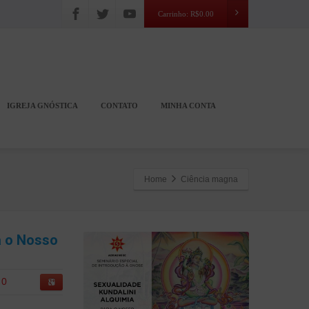
Carrinho:
R$
0.00
IGREJA GNÓSTICA
CONTATO
MINHA CONTA
Home
Ciência magna
a o Nosso
0