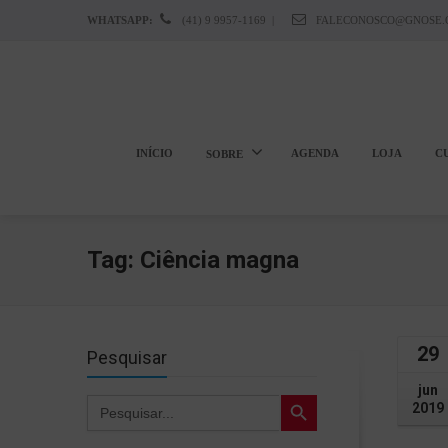
WHATSAPP:
(41) 9 9957-1169
|
FALECONOSCO@GNOSE.
INÍCIO
AGENDA
LOJA
C
SOBRE
Tag: Ciência magna
29
Pesquisar
jun
Search Button
Search
2019
for: