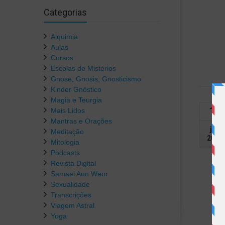
Categorias
Alquimia
Aulas
Cursos
Escolas de Mistérios
Gnose, Gnosis, Gnosticismo
Kinder Gnóstico
Magia e Teurgia
18
Mais Lidos
Mantras e Orações
jan
Meditação
2019
Mitologia
Podcasts
Revista Digital
Samael Aun Weor
Sexualidade
Transcrições
Viagem Astral
Yoga