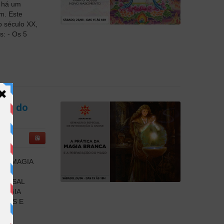
s há um
m. Este
o século XX,
: - Os 5
ção do
0
UE É MAGIA
VERSAL
LOGIA
ÇÕES E