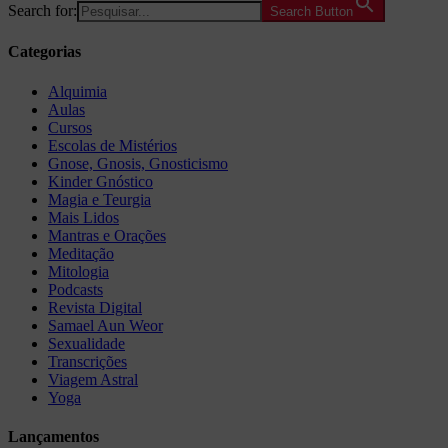
Search for:
Search Button
Categorias
Alquimia
Aulas
Cursos
Escolas de Mistérios
Gnose, Gnosis, Gnosticismo
Kinder Gnóstico
Magia e Teurgia
Mais Lidos
Mantras e Orações
Meditação
Mitologia
Podcasts
Revista Digital
Samael Aun Weor
Sexualidade
Transcrições
Viagem Astral
Yoga
Lançamentos