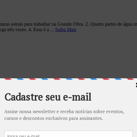
turas astrais para trabalhar na Grande Obra. 2. Quatro partes de água me
ga três vezes. 4. Essa é a ...
Saiba Mais
úrio, o sal e o enxofre. Só o mercúrio, só o enxofre ou só o sal jam
l deva ter inevitavelmente ...
Saiba Mais