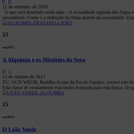
0
0
12 de setembro de 2019
O que será abordado nesta aula: - A sexualidade sagrada dos Anjos e 
sexualidade- Como é a redenção da Alma através da sexualidade- Exerc
15
out
2013
A Alquimia e os Mistérios do Sexo
0
1
15 de outubro de 2013
EU, AUN WEOR, Buddha-Avatar da Era de Aquário, escrevi este livr
Esta classe de ensinamento está muito avançada para esta época. Os g
15
out
2013
O Leão Verde