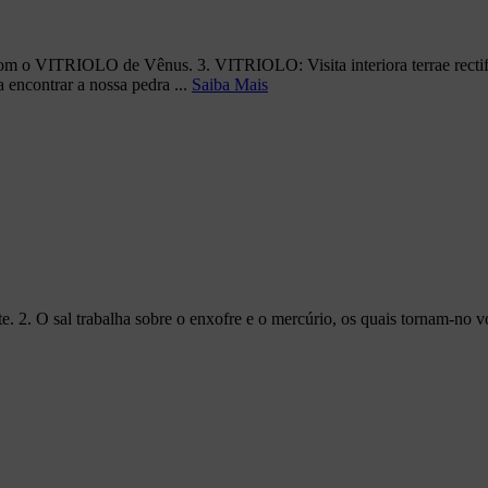
om o VITRIOLO de Vênus. 3. VITRIOLO: Visita interiora terrae rectific
ra encontrar a nossa pedra ...
Saiba Mais
te. 2. O sal trabalha sobre o enxofre e o mercúrio, os quais tornam-no vo