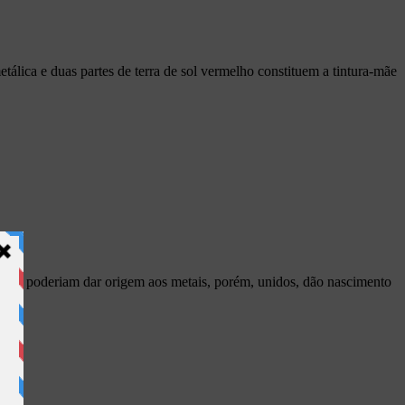
tálica e duas partes de terra de sol vermelho constituem a tintura-mãe
ais poderiam dar origem aos metais, porém, unidos, dão nascimento