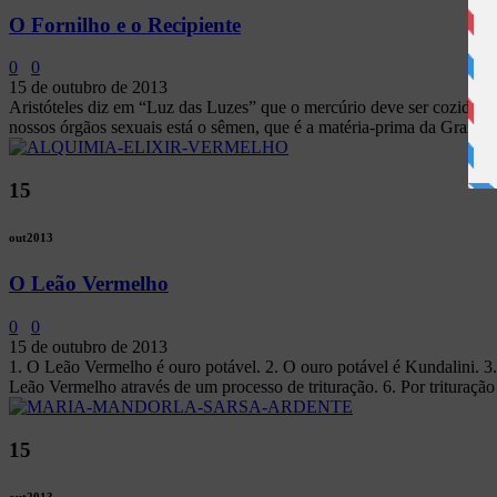
O Fornilho e o Recipiente
0
0
15 de outubro de 2013
Aristóteles diz em “Luz das Luzes” que o mercúrio deve ser cozido e
nossos órgãos sexuais está o sêmen, que é a matéria-prima da Grande 
15
out
2013
O Leão Vermelho
0
0
15 de outubro de 2013
1. O Leão Vermelho é ouro potável. 2. O ouro potável é Kundalini. 3
Leão Vermelho através de um processo de trituração. 6. Por trituraçã
15
out
2013