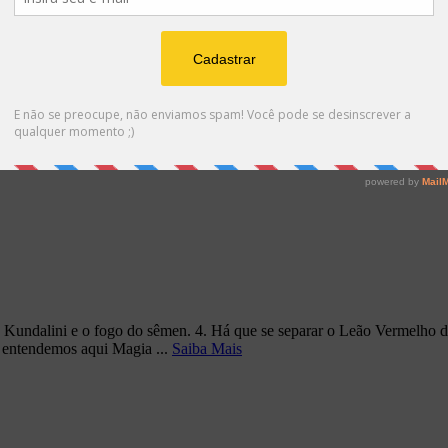
m um tríplice recipiente de vidro muito duro. O recipiente deve ser r
Obra. O recipiente deve ...
Saiba Mais
. Kundalini e o fogo do sêmen. 4. Há que se separar o Leão Vermelho de
o entendemos aqui Magia ...
Saiba Mais