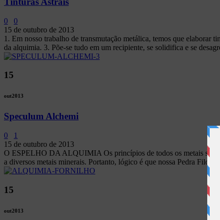
Tinturas Astrais
0
0
15 de outubro de 2013
1. Em nosso trabalho de transmutação metálica, temos que elaborar tin
da alquimia. 3. Põe-se tudo em um recipiente, se solidifica e se desagre
15
out
2013
Speculum Alchemi
0
1
15 de outubro de 2013
O ESPELHO DA ALQUIMIA Os princípios de todos os metais são o merc
a diversos metais minerais. Portanto, lógico é que nossa Pedra Filosofa
15
out
2013