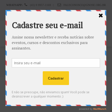
WHATSAPP:
(41) 9 9957-1169
|
FALECONOSCO@GNOSE.ORG.BR
Carrinho:
R$
0.00
Tag: Alma sai do corpo
Home
Alma sai do corpo
YOGA DOS SONHOS para
Desenvolvimento Espiritual
21 de agosto de 2021
0
0