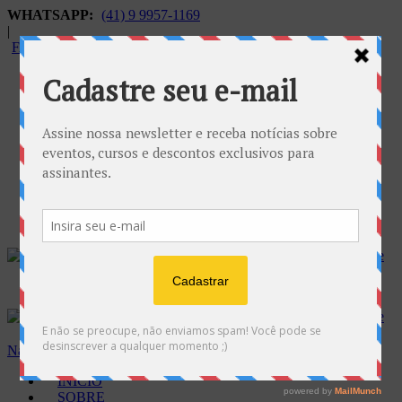
WHATSAPP:
(41) 9 9957-1169
|
FALECONOSCO@GNOSE.ORG.BR
Carrinho:
R$
0.00
Navegação
INÍCIO
SOBRE