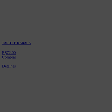
TAROT E KABALA
R$
72.00
Comprar
Detalhes