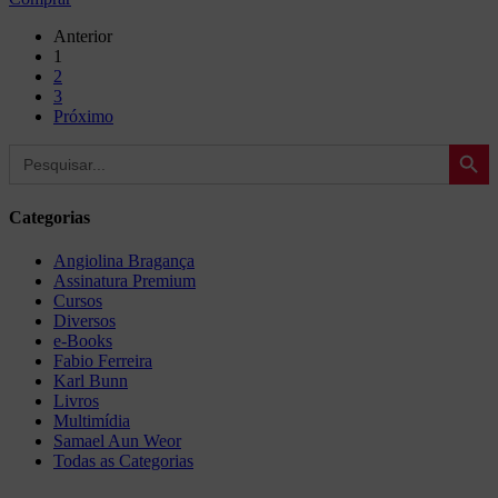
Anterior
1
2
3
Próximo
Search Button
Search
for:
Categorias
Angiolina Bragança
Assinatura Premium
Cursos
Diversos
e-Books
Fabio Ferreira
Karl Bunn
Livros
Multimídia
Samael Aun Weor
Todas as Categorias