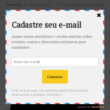
WHATSAPP:
(41) 9 9957-1169
|
FALECONOSCO@GNOSE.ORG.BR
Carrinho:
R$
0.00
Home
Provações
Carregando visualização