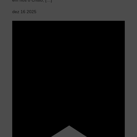
em nós o Cristo; […]
dez
16
2025