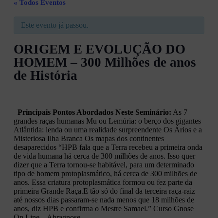
« Todos Eventos
Este evento já passou.
ORIGEM E EVOLUÇÃO DO
HOMEM – 300 Milhões de anos
de História
Principais Pontos Abordados Neste Seminário:
As 7
grandes raças humanas Mu ou Lemúria: o berço dos gigantes
Atlântida: lenda ou uma realidade surpreendente Os Ários e a
Misteriosa Ilha Branca Os mapas dos continentes
desaparecidos “HPB fala que a Terra recebeu a primeira onda
de vida humana há cerca de 300 milhões de anos. Isso quer
dizer que a Terra tornou-se habitável, para um determinado
tipo de homem protoplasmático, há cerca de 300 milhões de
anos. Essa criatura protoplasmática formou ou fez parte da
primeira Grande Raça.E tão só do final da terceira raça-raiz
até nossos dias passaram-se nada menos que 18 milhões de
anos, diz HPB e confirma o Mestre Samael.” Curso Gnose
On Line – Abragnose