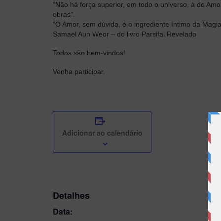
“Não há força superior, em todo o universo, à do Am
obras”.
“O Amor, sem dúvida, é o ingrediente íntimo da Magi
Samael Aun Weor – do livro Parsifal Revelado
Todos são bem-vindos!
Venha participar.
Adicionar ao calendário
Detalhes
Data: