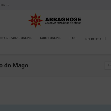
ORG.BR
URSOS E AULAS ONLINE
TAROT ONLINE
BLOG
BIBLIOTECA
o do Mago
H