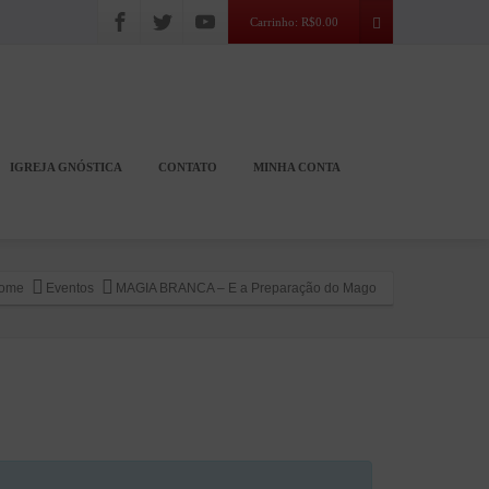
Carrinho:
R$
0.00
IGREJA GNÓSTICA
CONTATO
MINHA CONTA
ome
Eventos
MAGIA BRANCA – E a Preparação do Mago