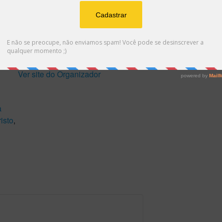
Telefone
41 3372-7038 / 99973-7522
Email
faleconosco@gnose.org.br
Website
Ver site do Organizador
a
isto
,