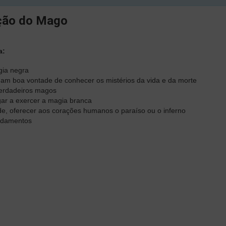
ção do Mago
a:
gia negra
ham boa vontade de conhecer os mistérios da vida e da morte
verdadeiros magos
ar a exercer a magia branca
de, oferecer aos corações humanos o paraíso ou o inferno
ndamentos