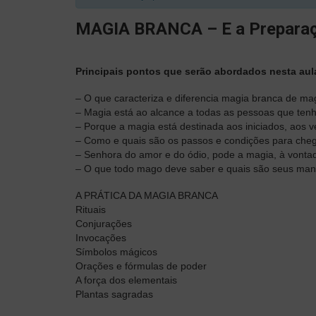
MAGIA BRANCA – E a Prepara
Principais pontos que serão abordados nesta aul
– O que caracteriza e diferencia magia branca de ma
– Magia está ao alcance a todas as pessoas que ten
– Porque a magia está destinada aos iniciados, aos 
– Como e quais são os passos e condições para cheg
– Senhora do amor e do ódio, pode a magia, à vonta
– O que todo mago deve saber e quais são seus ma
A PRÁTICA DA MAGIA BRANCA
Rituais
Conjurações
Invocações
Símbolos mágicos
Orações e fórmulas de poder
A força dos elementais
Plantas sagradas