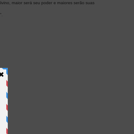
divino, maior será seu poder e maiores serão suas
”.