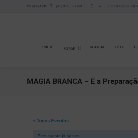
WHATSAPP:
(41) 9 9957-1169
|
FALECONOSCO@GNOSE.
INÍCIO
AGENDA
LOJA
C
SOBRE
MAGIA BRANCA – E a Preparaçã
« Todos Eventos
Este evento já passou.