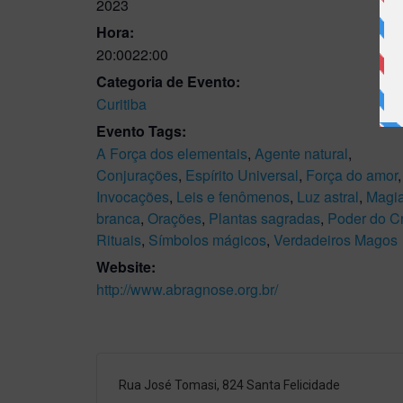
2023
Hora:
20:0022:00
Categoria de Evento:
Curitiba
Evento Tags:
A Força dos elementais
,
Agente natural
,
Conjurações
,
Espírito Universal
,
Força do amor
,
Invocações
,
Leis e fenômenos
,
Luz astral
,
Magi
branca
,
Orações
,
Plantas sagradas
,
Poder do Cr
Rituais
,
Símbolos mágicos
,
Verdadeiros Magos
Website:
http://www.abragnose.org.br/
Rua José Tomasi, 824 Santa Felicidade