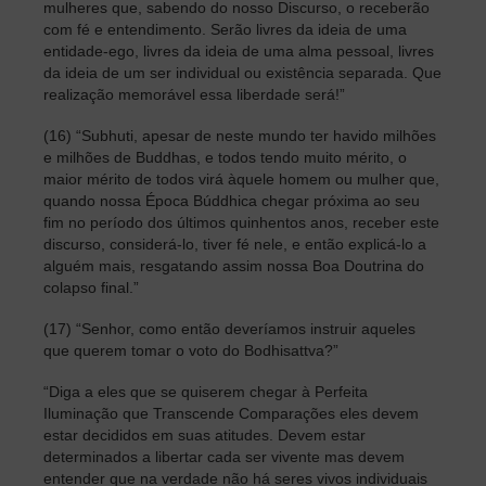
mulheres que, sabendo do nosso Discurso, o receberão
com fé e entendimento. Serão livres da ideia de uma
entidade-ego, livres da ideia de uma alma pessoal, livres
da ideia de um ser individual ou existência separada. Que
realização memorável essa liberdade será!”
(16) “Subhuti, apesar de neste mundo ter havido milhões
e milhões de Buddhas, e todos tendo muito mérito, o
maior mérito de todos virá àquele homem ou mulher que,
quando nossa Época Búddhica chegar próxima ao seu
fim no período dos últimos quinhentos anos, receber este
discurso, considerá-lo, tiver fé nele, e então explicá-lo a
alguém mais, resgatando assim nossa Boa Doutrina do
colapso final.”
(17) “Senhor, como então deveríamos instruir aqueles
que querem tomar o voto do Bodhisattva?”
“Diga a eles que se quiserem chegar à Perfeita
Iluminação que Transcende Comparações eles devem
estar decididos em suas atitudes. Devem estar
determinados a libertar cada ser vivente mas devem
entender que na verdade não há seres vivos individuais