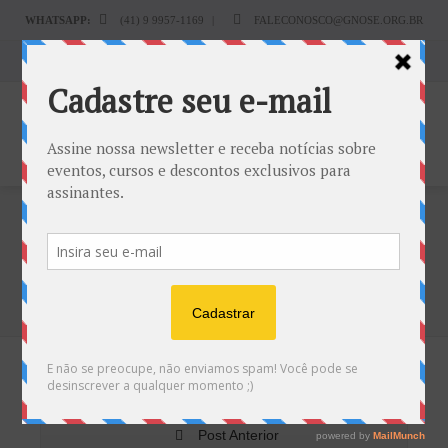
WHATSAPP:
(41) 9 9957-1169
|
FALECONOSCO@GNOSE.ORG.BR
Carrinho:
R$
0.00
O Sutra do Diamante [O Olho
Gnóstico]
Home
Blog
O Sutra do Diamante [O Olho Gnóstico]
Próximo Post
Post Anterior