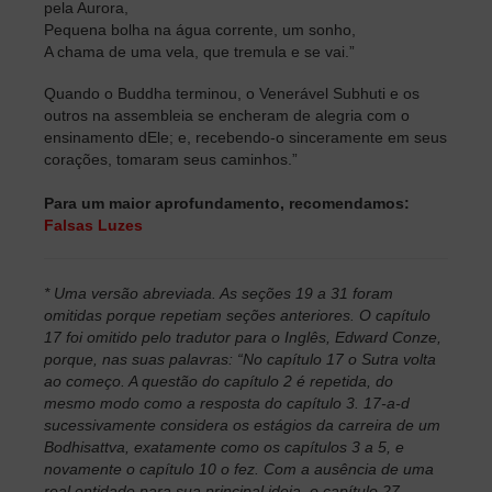
pela Aurora,
Pequena bolha na água corrente, um sonho,
A chama de uma vela, que tremula e se vai.”
Quando o Buddha terminou, o Venerável Subhuti e os
outros na assembleia se encheram de alegria com o
ensinamento dEle; e, recebendo-o sinceramente em seus
corações, tomaram seus caminhos.”
Para um maior aprofundamento, recomendamos:
Falsas Luzes
* Uma versão abreviada. As seções 19 a 31 foram
omitidas porque repetiam seções anteriores. O capítulo
17 foi omitido pelo tradutor para o Inglês, Edward Conze,
porque, nas suas palavras: “No capítulo 17 o Sutra volta
ao começo. A questão do capítulo 2 é repetida, do
mesmo modo como a resposta do capítulo 3. 17-a-d
sucessivamente considera os estágios da carreira de um
Bodhisattva, exatamente como os capítulos 3 a 5, e
novamente o capítulo 10 o fez. Com a ausência de uma
real entidade para sua principal ideia, o capítulo 27