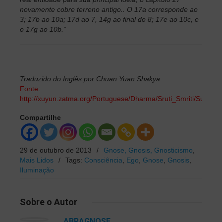
novamente cobre terreno antigo.. O 17a corresponde ao
3; 17b ao 10a; 17d ao 7, 14g ao final do 8; 17e ao 10c, e
o 17g ao 10b.”
Traduzido do Inglês por Chuan Yuan Shakya
Fonte:
http://xuyun.zatma.org/Portuguese/Dharma/Sruti_Smriti/Sutras/
Compartilhe
29 de outubro de 2013
/
Gnose, Gnosis, Gnosticismo
,
Mais Lidos
/
Tags:
Consciência
,
Ego
,
Gnose
,
Gnosis
,
Iluminação
Sobre
o Autor
ABRAGNOSE