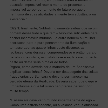
passado, impossível reter a mente do presente, e
impossível apreender a mente do futuro porque em
nenhuma de suas atividades a mente tem substância ou
existência.”
(32) “E finalmente, Subhuti, novamente saibas que se um
homem desse tudo o que tem – tesouros suficientes para
encher incontáveis mundos – e outro homem ou mulher
acordasse para o puro pensamento da Iluminação e
tomasse apenas quatro linhas deste discurso, as
recitasse, considerasse, compreendesse e então, para o
benefício de outros, as distribuísse e explicasse, o mérito
deste ou desta seria o maior de todos.
“Agora, como deveria ser a maneira de um Bodhisattva
explicar estas linhas? Deveria ser desapegado das coisas
fraudulentas do Samsara e deveria permanecer na
verdade eterna da Realidade. Deveria saber que o ego é
um fantasma e que tal ilusão não precisa persistir por
muito tempo.
“E assim ele deve ver o mundo impermanente do ego –
Como uma estrela cadente, ou a vaidosa Vênus ofuscada