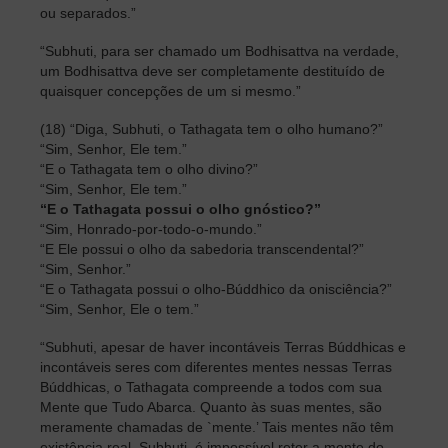
ou separados.”
“Subhuti, para ser chamado um Bodhisattva na verdade,
um Bodhisattva deve ser completamente destituído de
quaisquer concepções de um si mesmo.”
(18) “Diga, Subhuti, o Tathagata tem o olho humano?”
“Sim, Senhor, Ele tem.”
“E o Tathagata tem o olho divino?”
“Sim, Senhor, Ele tem.”
“E o Tathagata possui o olho gnóstico?”
“Sim, Honrado-por-todo-o-mundo.”
“E Ele possui o olho da sabedoria transcendental?”
“Sim, Senhor.”
“E o Tathagata possui o olho-Búddhico da onisciência?”
“Sim, Senhor, Ele o tem.”
“Subhuti, apesar de haver incontáveis Terras Búddhicas e
incontáveis seres com diferentes mentes nessas Terras
Búddhicas, o Tathagata compreende a todos com sua
Mente que Tudo Abarca. Quanto às suas mentes, são
meramente chamadas de `mente.’ Tais mentes não têm
existência real. Subhuti, é impossível reter a mente do