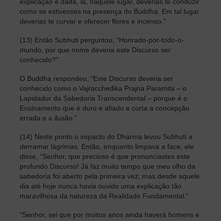
explicação é dada, lá, naquele lugar, deverias te conduzir
como se estivesses na presença do Buddha. Em tal lugar
deverias te curvar e oferecer flores e incenso.”
(13) Então Subhuti perguntou, “Honrado-por-todo-o-
mundo, por que nome deveria este Discurso ser
conhecido?”
O Buddha respondeu, “Este Discurso deveria ser
conhecido como o Vajracchedika Prajna Paramita – o
Lapidador da Sabedoria Transcendental – porque é o
Ensinamento que é duro e afiado e corta a concepção
errada e a ilusão.”
(14) Neste ponto o impacto do Dharma levou Subhuti a
derramar lágrimas. Então, enquanto limpava a face, ele
disse, “Senhor, que precioso é que pronunciastes este
profundo Discurso! Já faz muito tempo que meu olho da
sabedoria foi aberto pela primeira vez; mas desde aquele
dia até hoje nunca havia ouvido uma explicação tão
maravilhosa da natureza da Realidade Fundamental.”
“Senhor, sei que por muitos anos ainda haverá homens e