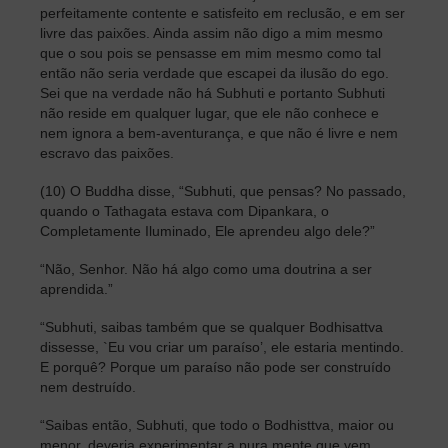
perfeitamente contente e satisfeito em reclusão, e em ser
livre das paixões. Ainda assim não digo a mim mesmo
que o sou pois se pensasse em mim mesmo como tal
então não seria verdade que escapei da ilusão do ego.
Sei que na verdade não há Subhuti e portanto Subhuti
não reside em qualquer lugar, que ele não conhece e
nem ignora a bem-aventurança, e que não é livre e nem
escravo das paixões.
(10) O Buddha disse, “Subhuti, que pensas? No passado,
quando o Tathagata estava com Dipankara, o
Completamente Iluminado, Ele aprendeu algo dele?”
“Não, Senhor. Não há algo como uma doutrina a ser
aprendida.”
“Subhuti, saibas também que se qualquer Bodhisattva
dissesse, `Eu vou criar um paraíso’, ele estaria mentindo.
E porquê? Porque um paraíso não pode ser construído
nem destruído.
“Saibas então, Subhuti, que todo o Bodhisttva, maior ou
menor, deveria experimentar a pura mente que vem