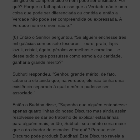
atingido ou compreendido e nem pode ser ensinado. Por
quê? Porque o Tathagata disse que a Verdade não é uma
coisa que pode ser diferenciada ou contida e então a
Verdade não pode ser compreendida ou expressada. A
Verdade nem é e nem não é.”
(8) Então o Senhor perguntou, “Se alguém enchesse três
mil galáxias com os sete tesouros – ouro, prata, lápis-
lazuli, cristal, ágata, pérolas vermelhas e cornalina – e
desse tudo o que possuísse como esmola ou caridade,
ganharia grande mérito?”
Subhuti respondeu, “Senhor, grande mérito, de fato,
caberia a ele ainda que, na verdade, ele não tenha uma
existência separada à qual o mérito pudesse ser
associado.”
Então o Buddha disse, “Suponha que alguém entendesse
apenas quatro linhas do nosso Discurso mas ainda assim
resolvesse se dar ao trabalho de explicar estas linhas
para alguém mais; então, Subhuti, seu mérito seria maior
que o do doador de esmolas. Por quê? Porque este
Discurso pode produzir Buddhas! Este Discurso revela a