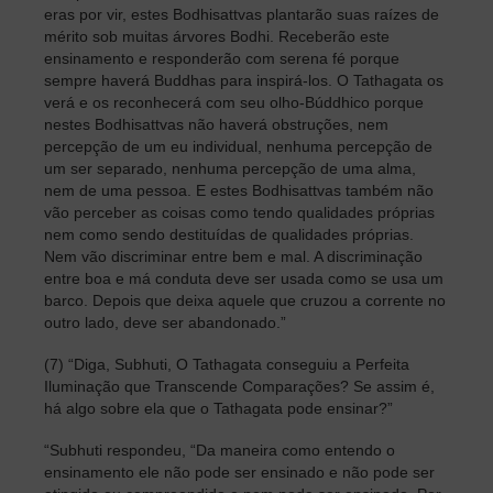
eras por vir, estes Bodhisattvas plantarão suas raízes de
mérito sob muitas árvores Bodhi. Receberão este
ensinamento e responderão com serena fé porque
sempre haverá Buddhas para inspirá-los. O Tathagata os
verá e os reconhecerá com seu olho-Búddhico porque
nestes Bodhisattvas não haverá obstruções, nem
percepção de um eu individual, nenhuma percepção de
um ser separado, nenhuma percepção de uma alma,
nem de uma pessoa. E estes Bodhisattvas também não
vão perceber as coisas como tendo qualidades próprias
nem como sendo destituídas de qualidades próprias.
Nem vão discriminar entre bem e mal. A discriminação
entre boa e má conduta deve ser usada como se usa um
barco. Depois que deixa aquele que cruzou a corrente no
outro lado, deve ser abandonado.”
(7) “Diga, Subhuti, O Tathagata conseguiu a Perfeita
Iluminação que Transcende Comparações? Se assim é,
há algo sobre ela que o Tathagata pode ensinar?”
“Subhuti respondeu, “Da maneira como entendo o
ensinamento ele não pode ser ensinado e não pode ser