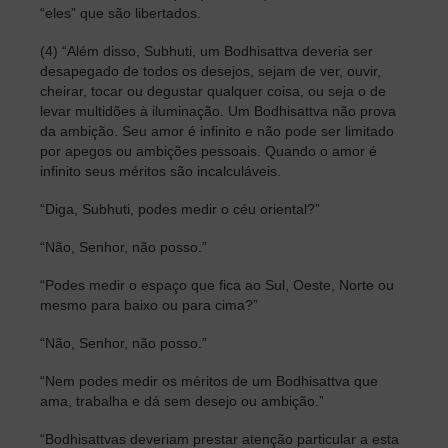
“eles” que são libertados.
(4) “Além disso, Subhuti, um Bodhisattva deveria ser
desapegado de todos os desejos, sejam de ver, ouvir,
cheirar, tocar ou degustar qualquer coisa, ou seja o de
levar multidões à iluminação. Um Bodhisattva não prova
da ambição. Seu amor é infinito e não pode ser limitado
por apegos ou ambições pessoais. Quando o amor é
infinito seus méritos são incalculáveis.
“Diga, Subhuti, podes medir o céu oriental?”
“Não, Senhor, não posso.”
“Podes medir o espaço que fica ao Sul, Oeste, Norte ou
mesmo para baixo ou para cima?”
“Não, Senhor, não posso.”
“Nem podes medir os méritos de um Bodhisattva que
ama, trabalha e dá sem desejo ou ambição.”
“Bodhisattvas deveriam prestar atenção particular a esta