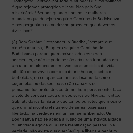
“Tathagata! Honrado-por-todo-o-mundo! Que maravilhoso
é que sejamos protegidos e instruídos pela Sua
misericórdia! Senhor, quando homens e mulheres
anunciam que desejam seguir o Caminho do Bodhisattva
e nos perguntam como devem proceder, que devemos
dizer-lhes?
(3) Bom Subhuti,” respondeu o Buddha, “sempre que
alguém anuncia, `Eu quero seguir o Caminho do
Bodhisattva porque quero salvar todos os seres
sencientes; e não importa se são criaturas formadas em
um útero ou chocadas em ovos; se seus ciclos de vida
são tão observáveis como os de minhocas, insetos e
borboletas; ou se aparecem miraculosamente como
cogumelos ou deuses; ou se são capazes de
pensamentos profundos ou de nenhum pensamento, faço
o voto de conduzir cada um dos seres ao Nirvana!’ então,
Subhuti, deves lembrar o que tomou os votos que mesmo
que um tal incontável número de seres fosse assim
libertado, na verdade nenhum ser seria libertado. Um
Bodhisattva não se apega à ilusão de uma individualidade
ou entidade egoica ou a uma identificação pessoal. Na
verdade, não existe qualquer “eu” que liberta e nenhum