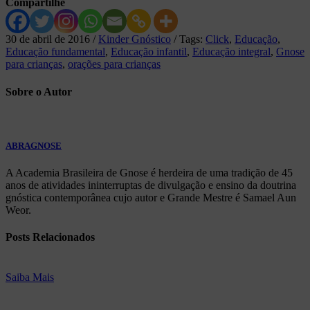
Compartilhe
30 de abril de 2016
/
Kinder Gnóstico
/
Tags:
Click
,
Educação
,
Educação fundamental
,
Educação infantil
,
Educação integral
,
Gnose
para crianças
,
orações para crianças
Sobre
o Autor
ABRAGNOSE
A Academia Brasileira de Gnose é herdeira de uma tradição de 45
anos de atividades ininterruptas de divulgação e ensino da doutrina
gnóstica contemporânea cujo autor e Grande Mestre é Samael Aun
Weor.
Posts
Relacionados
Saiba Mais