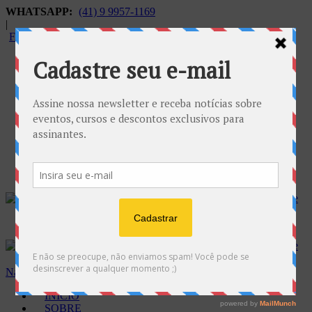
WHATSAPP:
(41) 9 9957-1169
|
FALECONOSCO@GNOSE.ORG.BR
Carrinho:
R$
0.00
Navegação
INÍCIO
SOBRE